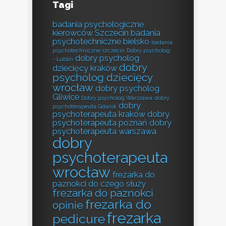
Tagi
badania psychologiczne
kierowców Szczecin
badania
psychotechniczne bielsko
badania
psychotechniczne szczecin
Dobry psycholog
dobry psycholog
- Lublin
dobry
dziecięcy kraków
psycholog dziecięcy
wrocław
dobry psycholog
Gliwice
Dobry psycholog Warszawa
dobry
dobry
psychoterapeuta Gdańsk
psychoterapeuta kraków
dobry
psychoterapeuta poznań
dobry
psychoterapeuta warszawa
dobry
psychoterapeuta
wrocław
frezarka do
paznokci do czego służy
frezarka do paznokci
frezarka do
opinie
frezarka
pedicure