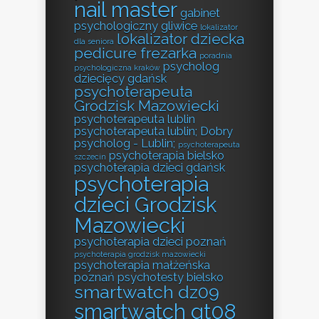
nail master
gabinet
psychologiczny gliwice
lokalizator
lokalizator dziecka
dla seniora
pedicure frezarka
poradnia
psycholog
psychologiczna kraków
dziecięcy gdańsk
psychoterapeuta
Grodzisk Mazowiecki
psychoterapeuta lublin
psychoterapeuta lublin; Dobry
psycholog - Lublin;
psychoterapeuta
psychoterapia bielsko
szczecin
psychoterapia dzieci gdańsk
psychoterapia
dzieci Grodzisk
Mazowiecki
psychoterapia dzieci poznań
psychoterapia grodzisk mazowiecki
psychoterapia małżeńska
poznań
psychotesty bielsko
smartwatch dz09
smartwatch gt08